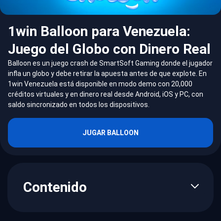
1win Balloon para Venezuela:
Juego del Globo con Dinero Real
Balloon es un juego crash de SmartSoft Gaming donde el jugador
infla un globo y debe retirar la apuesta antes de que explote. En
1win Venezuela está disponible en modo demo con 20,000
créditos virtuales y en dinero real desde Android, iOS y PC, con
saldo sincronizado en todos los dispositivos.
JUGAR BALLOON
Contenido