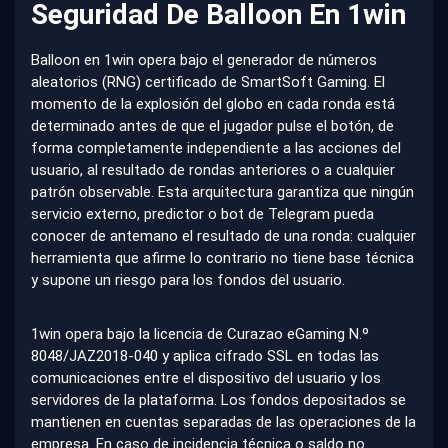
Seguridad De Balloon En 1win
Balloon en 1win opera bajo el generador de números
aleatorios (RNG) certificado de SmartSoft Gaming. El
momento de la explosión del globo en cada ronda está
determinado antes de que el jugador pulse el botón, de
forma completamente independiente a las acciones del
usuario, al resultado de rondas anteriores o a cualquier
patrón observable. Esta arquitectura garantiza que ningún
servicio externo, predictor o bot de Telegram pueda
conocer de antemano el resultado de una ronda: cualquier
herramienta que afirme lo contrario no tiene base técnica
y supone un riesgo para los fondos del usuario.
1win opera bajo la licencia de Curazao eGaming N.º
8048/JAZ2018-040 y aplica cifrado SSL en todas las
comunicaciones entre el dispositivo del usuario y los
servidores de la plataforma. Los fondos depositados se
mantienen en cuentas separadas de las operaciones de la
empresa. En caso de incidencia técnica o saldo no