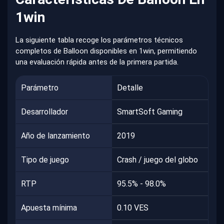
1win
La siguiente tabla recoge los parámetros técnicos
completos de Balloon disponibles en 1win, permitiendo
una evaluación rápida antes de la primera partida.
Parámetro
Detalle
Desarrollador
SmartSoft Gaming
Año de lanzamiento
2019
Tipo de juego
Crash / juego del globo
RTP
95.5% - 98.0%
Apuesta mínima
0.10 VES