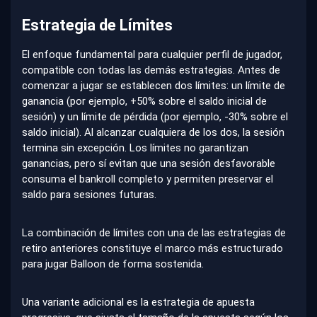
Estrategia de Límites
El enfoque fundamental para cualquier perfil de jugador,
compatible con todas las demás estrategias. Antes de
comenzar a jugar se establecen dos límites: un límite de
ganancia (por ejemplo, +50% sobre el saldo inicial de
sesión) y un límite de pérdida (por ejemplo, -30% sobre el
saldo inicial). Al alcanzar cualquiera de los dos, la sesión
termina sin excepción. Los límites no garantizan
ganancias, pero sí evitan que una sesión desfavorable
consuma el bankroll completo y permiten preservar el
saldo para sesiones futuras.
La combinación de límites con una de las estrategias de
retiro anteriores constituye el marco más estructurado
para jugar Balloon de forma sostenida.
Una variante adicional es la estrategia de apuesta