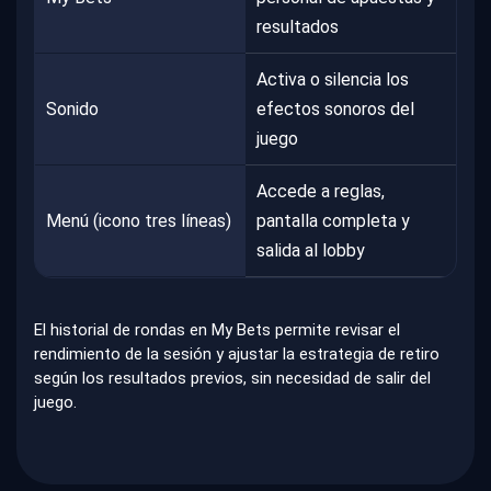
resultados
Activa o silencia los
Sonido
efectos sonoros del
juego
Accede a reglas,
Menú (icono tres líneas)
pantalla completa y
salida al lobby
El historial de rondas en My Bets permite revisar el
rendimiento de la sesión y ajustar la estrategia de retiro
según los resultados previos, sin necesidad de salir del
juego.