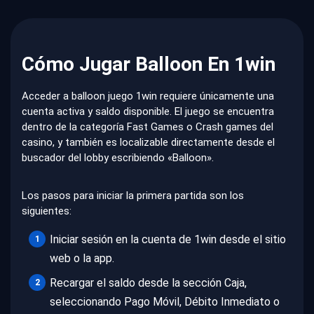
Cómo Jugar Balloon En 1win
Acceder a balloon juego 1win requiere únicamente una
cuenta activa y saldo disponible. El juego se encuentra
dentro de la categoría Fast Games o Crash games del
casino, y también es localizable directamente desde el
buscador del lobby escribiendo «Balloon».
Los pasos para iniciar la primera partida son los
siguientes:
Iniciar sesión en la cuenta de 1win desde el sitio
web o la app.
Recargar el saldo desde la sección Caja,
seleccionando Pago Móvil, Débito Inmediato o