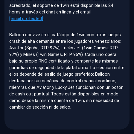
acreditado, el soporte de 1win está disponible las 24
horas a través del chat en línea y el email
[email protected]
.
Balloon convive en el catálogo de 1win con otros juegos
crash de alta demanda entre los jugadores venezolanos:
Aviator (Spribe, RTP 97%), Lucky Jet (1win Games, RTP
97%) y Mines (1win Games, RTP 96%). Cada uno opera
bajo su propio RNG certificado y comparte las mismas
garantías de seguridad de la plataforma. La elección entre
ellos depende del estilo de juego preferido: Balloon
destaca por su mecánica de control manual continuo,
mientras que Aviator y Lucky Jet funcionan con un botón
de cash out puntual. Todos están disponibles en modo
demo desde la misma cuenta de 1win, sin necesidad de
cambiar de sección ni de saldo.