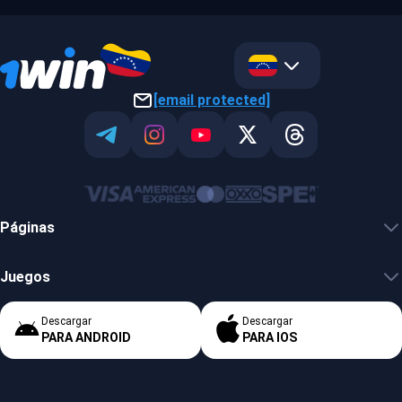
[email protected]
Páginas
Juegos
Descargar
Descargar
PARA ANDROID
PARA IOS