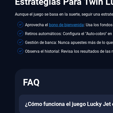
Estrategias Para 1win L
Aunque el juego se basa en la suerte, seguir una estrat
Aprovecha el
bono de bienvenida
: Usa los fondos
Retiros automáticos: Configura el "Auto-cobro" e
Gestión de banca: Nunca apuestes más de lo que e
Observa el historial: Revisa los resultados de las 
FAQ
¿Cómo funciona el juego Lucky Jet