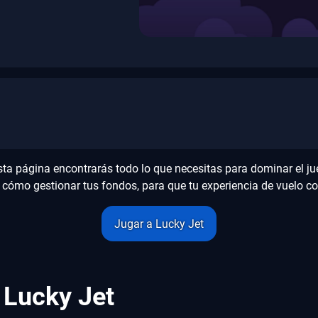
 esta página encontrarás todo lo que necesitas para dominar el
cómo gestionar tus fondos, para que tu experiencia de vuelo c
Jugar a Lucky Jet
 Lucky Jet