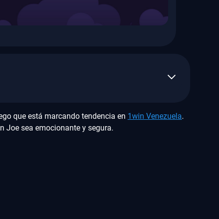
 juego que está marcando tendencia en
1win Venezuela
.
on Joe sea emocionante y segura.