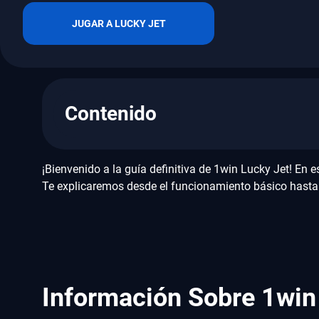
JUGAR A LUCKY JET
Contenido
¡Bienvenido a la guía definitiva de 1win Lucky Jet! En
Te explicaremos desde el funcionamiento básico hasta 
Información Sobre 1win