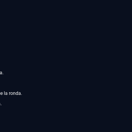
a.
e la ronda.
.