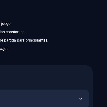
 juego.
ias constantes.
 partida para principiantes.
bajos.