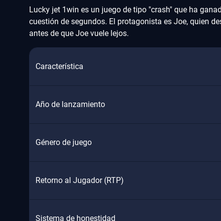
Lucky jet 1win es un juego de tipo "crash" que ha gana
cuestión de segundos. El protagonista es Joe, quien de
antes de que Joe vuele lejos.
Característica
Año de lanzamiento
Género de juego
Retorno al Jugador (RTP)
Sistema de honestidad